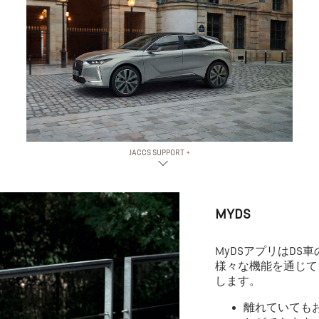
JACCS SUPPORT +
MYDS
MyDSアプリはDS
様々な機能を通じて
します。
離れていても