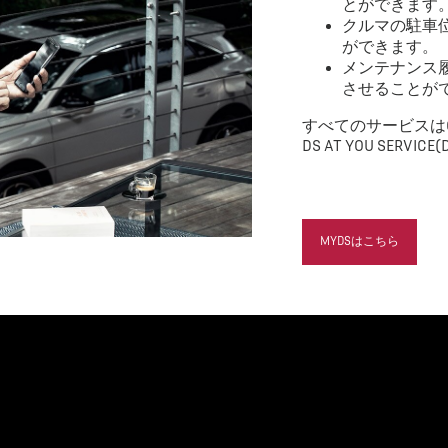
とができます
クルマの駐車
ができます。
メンテナンス
させることが
すべてのサービスはOnlyYo
DS AT YOU SERVICE(
MYDSはこちら